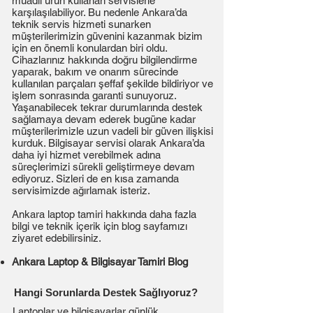
muadil ürün kullanan servislerle
karşılaşılabiliyor. Bu nedenle Ankara’da
teknik servis hizmeti sunarken
müşterilerimizin güvenini kazanmak bizim
için en önemli konulardan biri oldu.
Cihazlarınız hakkında doğru bilgilendirme
yaparak, bakım ve onarım sürecinde
kullanılan parçaları şeffaf şekilde bildiriyor ve
işlem sonrasında garanti sunuyoruz.
Yaşanabilecek tekrar durumlarında destek
sağlamaya devam ederek bugüne kadar
müşterilerimizle uzun vadeli bir güven ilişkisi
kurduk. Bilgisayar servisi olarak Ankara’da
daha iyi hizmet verebilmek adına
süreçlerimizi sürekli geliştirmeye devam
ediyoruz. Sizleri de en kısa zamanda
servisimizde ağırlamak isteriz.
Ankara laptop tamiri hakkında daha fazla
bilgi ve teknik içerik için blog sayfamızı
ziyaret edebilirsiniz.
Ankara Laptop & Bilgisayar Tamiri Blog
Hangi Sorunlarda Destek Sağlıyoruz?
Laptoplar ve bilgisayarlar günlük