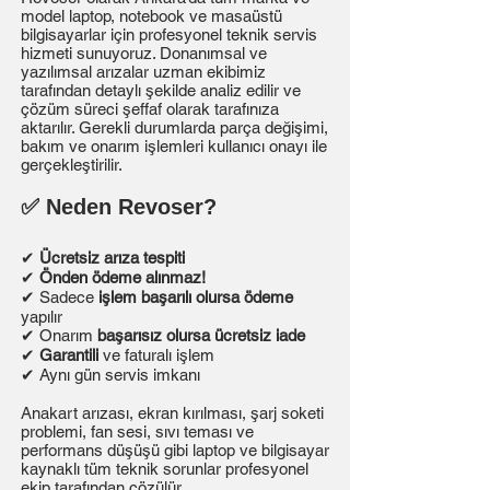
model laptop, notebook ve masaüstü
bilgisayarlar için profesyonel teknik servis
hizmeti sunuyoruz. Donanımsal ve
yazılımsal arızalar uzman ekibimiz
tarafından detaylı şekilde analiz edilir ve
çözüm süreci şeffaf olarak tarafınıza
aktarılır. Gerekli durumlarda parça değişimi,
bakım ve onarım işlemleri kullanıcı onayı ile
gerçekleştirilir.
✅ Neden Revoser?
✔
Ücretsiz arıza tespiti
✔
Önden ödeme alınmaz!
✔ Sadece
işlem başarılı olursa ödeme
yapılır
✔ Onarım
başarısız olursa ücretsiz iade
✔
Garantili
ve faturalı işlem
✔ Aynı gün servis imkanı
Anakart arızası, ekran kırılması, şarj soketi
problemi, fan sesi, sıvı teması ve
performans düşüşü gibi laptop ve bilgisayar
kaynaklı tüm teknik sorunlar profesyonel
ekip tarafından çözülür.