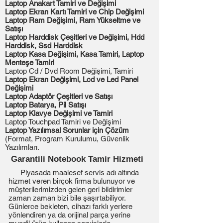
Laptop Anakart Tamiri ve Değişimi
Laptop Ekran Kartı Tamiri ve Chip Değişimi
Laptop Ram Değişimi, Ram Yükseltme ve
Satışı
Laptop Harddisk Çeşitleri ve Değişimi, Hdd
Harddisk, Ssd Harddisk
Laptop Kasa Değişimi, Kasa Tamiri, Laptop
Menteşe Tamiri
Laptop Cd / Dvd Room Değişimi, Tamiri
Laptop Ekran Değişimi, Lcd ve Led Panel
Değişimi
Laptop Adaptör Çeşitleri ve Satışı
Laptop Batarya, Pil Satışı
Laptop Klavye Değişimi ve Tamiri
Laptop Touchpad Tamiri ve Değişimi
Laptop Yazılımsal Sorunlar için Çözüm
(Format, Program Kurulumu, Güvenlik
Yazılımları.
Garantili Notebook Tamir Hizmeti
Piyasada maalesef servis adı altında
hizmet veren birçok firma bulunuyor ve
müşterilerimizden gelen geri bildirimler
zaman zaman bizi bile şaşırtabiliyor.
Günlerce bekleten, cihazı farklı yerlere
yönlendiren ya da orijinal parça yerine