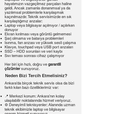
hayatımızın vazgeçilmez parçaları haline
geldi. Ancak zamanla donanımsal ya da
yazılımsal problemlerle karşılaşmak
kaçınılmazdır. Teknik servisimizde en sık
karşılaştığımız arızalar:
Laptop veya bilgisayar açılmıyor / açılırken
donuyor
Ekran kırılması veya görüntü gelmemesi
Şarj olmama ve batarya problemleri
Isınma, fan arızası ve yüksek sesli çalışma
Klavye, touchpad veya USB port arızaları
SSD – HDD sorunları ve veri kaybı
Sıvı teması sonrası cihaz çalışmıyor
Her biri için hızlı, doğru ve
garantili
çözümler
sunuyoruz.
Neden Bizi Tercih Etmelisiniz?
Ankara’da birçok teknik servis olsa da bizi
farklı kılan bazı özelliklerimiz var:
📍 Merkezi konum: Ankara’nın kolay
ulaşılabilir noktalarında hizmet veriyoruz.
⚙️ Deneyimli teknisyenler: Alanında uzman
teknik ekibimizle laptop ve bilgisayar
onarım hizmeti sunuyoruz.