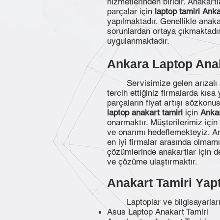
hizmetlerinden biridir. Anakar
parçalar için
laptop tamiri Ank
yapılmaktadır. Genellikle anaka
sorunlardan ortaya çıkmaktadır.
uygulanmaktadır.
Ankara Laptop Anaka
Servisimize gelen arızalı an
tercih ettiğiniz firmalarda kıs
parçaların fiyat artışı sözkon
laptop anakart tamiri
için
Anka
onarmaktır. Müşterilerimiz iç
ve onarımı hedeflemekteyiz. An
en iyi firmalar arasında olma
çözümlerinde anakartlar için de
ve çözüme ulaştırmaktır.
Anakart Tamiri Yap
Laptoplar ve bilgisayarların
Asus Laptop Anakart Tamiri