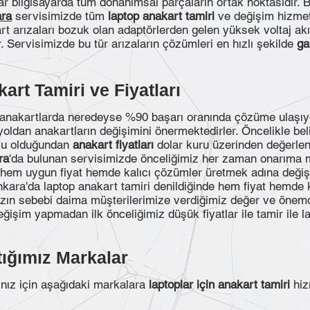
tlar bilgisayarda tüm donanımsal parçaların ortak noktasıdır.
ara
servisimizde tüm
laptop anakart tamiri
ve değişim hizmetl
rt arızaları bozuk olan adaptörlerden gelen yüksek voltaj ak
 Servisimizde bu tür arızaların çözümleri en hızlı şekilde
ga
rt Tamiri ve Fiyatları
akartlarda neredeyse %90 başarı oranında çözüme ulaşıyoru
a yoldan anakartların değişimini önermektedirler. Öncelikle bel
usu olduğundan
anakart fiyatları
dolar kuru üzerinden değerlen
ra
'da bulunan servisimizde önceliğimiz her zaman onarıma m
in hem uygun fiyat hemde kalıcı çözümler üretmek adına değ
kara'da laptop anakart tamiri denildiğinde hem fiyat hemde 
mızın sebebi daima müşterilerimize verdiğimiz değer ve önem
ğişim yapmadan ilk önceliğimiz düşük fiyatlar ile tamir ile l
tığımız Markalar
ız için aşağıdaki markalara
laptoplar için anakart tamiri
hiz