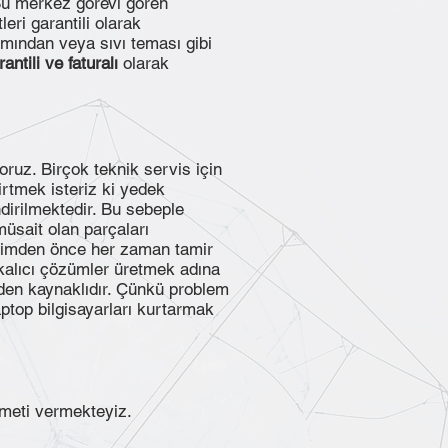
 Bu merkez görevi gören
eri garantili olarak
ımından veya sıvı teması gibi
rantili ve faturalı
olarak
z. Birçok teknik servis için
irtmek isteriz ki yedek
dirilmektedir. Bu sebeple
üsait olan parçaları
işimden önce her zaman tamir
kalıcı çözümler üretmek adına
den kaynaklıdır. Çünkü problem
aptop bilgisayarları kurtarmak
meti vermekteyiz.