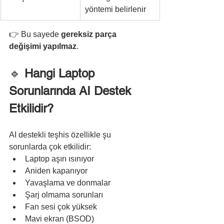
yöntemi belirlenir
👉 Bu sayede 
gereksiz parça 
değişimi yapılmaz
.
🔹 
Hangi Laptop 
Sorunlarında AI Destek 
Etkilidir?
AI destekli teşhis özellikle şu 
sorunlarda çok etkilidir:
Laptop aşırı ısınıyor
Aniden kapanıyor
Yavaşlama ve donmalar
Şarj olmama sorunları
Fan sesi çok yüksek
Mavi ekran (BSOD)