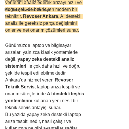
verilerini analiz ederek arızayı hızlı ve 
Msi Teknik Servisi Ankara
doğru şekilde belirleyen modern bir 
tekniktir. 
Revoser Ankara
, AI destekli 
analiz ile gereksiz parça değişimini 
önler ve net onarım çözümleri sunar.
Günümüzde laptop ve bilgisayar 
arızaları yalnızca klasik yöntemlerle 
değil, 
yapay zeka destekli analiz 
sistemleri
 ile çok daha hızlı ve doğru 
şekilde tespit edilebilmektedir. 
Ankara’da hizmet veren 
Revoser 
Teknik Servis
, laptop arıza tespiti ve 
onarım süreçlerinde 
AI destekli teşhis 
yöntemlerini
 kullanan yeni nesil bir 
teknik servis anlayışı sunar.
Bu yazıda yapay zeka destekli laptop 
arıza tespiti nedir, nasıl çalışır ve 
kullanıcıya ne gibi avantajlar sağlar 