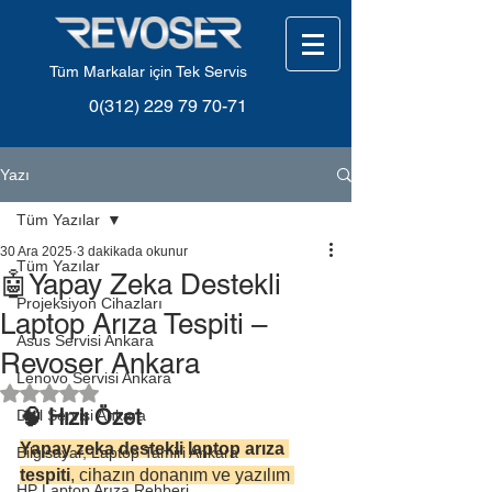
Tüm Markalar için Tek Servis
0(312) 229 79 70-71
Yazı
Tüm Yazılar
30 Ara 2025
3 dakikada okunur
Tüm Yazılar
🤖Yapay Zeka Destekli
Projeksiyon Cihazları
Laptop Arıza Tespiti –
Asus Servisi Ankara
Revoser Ankara
Lenovo Servisi Ankara
5 üzerinden NaN yıldız
🧠 Hızlı Özet
Dell Servisi Ankara
Yapay zeka destekli laptop arıza 
Bilgisayar, Laptop Tamiri Ankara
tespiti
, cihazın donanım ve yazılım 
HP Laptop Arıza Rehberi