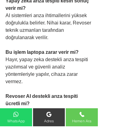
Yapay zeka arıza tespiti kesin sonuç 
verir mi?
AI sistemleri arıza ihtimallerini yüksek 
doğrulukla belirler. Nihai karar, Revoser 
teknik uzmanları tarafından 
doğrulanarak verilir.
Bu işlem laptopa zarar verir mi?
Hayır, yapay zeka destekli arıza tespiti 
yazılımsal ve güvenli analiz 
yöntemleriyle yapılır, cihaza zarar 
vermez.
Revoser AI destekli arıza tespiti 
ücretli mi?
Revoser’de arıza tespiti işlemleri çoğu 
durumda ücretsiz olarak yapılmaktadır. 
WhatsApp
Adres
Hemen Ara
Detaylı bilgi için servis ile iletişime 
geçebilirsiniz.