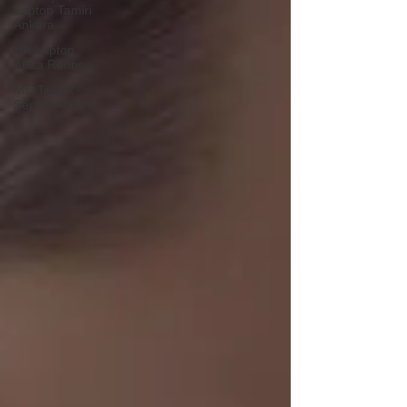
Laptop Tamiri
Ankara
HP Laptop
Arıza Rehberi
Msi Teknik
Servisi Ankara