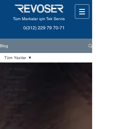
Tüm Markalar için Tek Servis
0(312) 229 79 70-71
Blog
Tüm Yazılar
Tüm Yazılar
Projeksiyon
Cihazları
Asus Servisi
Ankara
Lenovo Servisi
Ankara
Dell Servisi
Ankara
Bilgisayar,