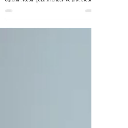
mı yoksa panelden mi kaynaklandığını
öğrenin. Kesin çözüm rehberi ve pratik test
yöntemleri burada!