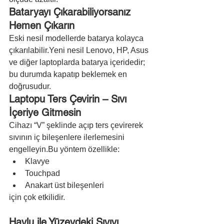
Bataryayı Çıkarabiliyorsanız 
Hemen Çıkarın
Eski nesil modellerde batarya kolayca 
çıkarılabilir.Yeni nesil Lenovo, HP, Asus 
ve diğer laptoplarda batarya içeridedir; 
bu durumda kapatıp beklemek en 
doğrusudur.
Laptopu Ters Çevirin – Sıvı 
İçeriye Gitmesin
Cihazı “V” şeklinde açıp ters çevirerek 
sıvının iç bileşenlere ilerlemesini 
engelleyin.Bu yöntem özellikle:
Klavye
Touchpad
Anakart üst bileşenleri
için çok etkilidir.
Havlu ile Yüzeydeki Sıvıyı 