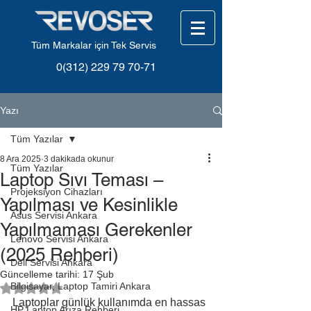
Tüm Markalar için Tek Servis
0(312) 229 79 70-71
Yazı
Tüm Yazılar
8 Ara 2025
3 dakikada okunur
Tüm Yazılar
Laptop Sıvı Teması –
Projeksiyon Cihazları
Yapılması ve Kesinlikle
Asus Servisi Ankara
Yapılmaması Gerekenler
Lenovo Servisi Ankara
(2025 Rehberi)
Dell Servisi Ankara
Güncelleme tarihi:
17 Şub
Bilgisayar, Laptop Tamiri Ankara
5 üzerinden NaN yıldız
Laptoplar günlük kullanımda en hassas 
HP Laptop Arıza Rehberi