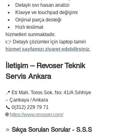
Detaylı sıvı hasarı analizi
Klavye ve touchpad değişimi
Orijinal parça desteği
Hızlı teslimat
hizmetleri sunmaktadır.
👉 Detaylı çözümler için laptop tamiri 
hizmet sayfamızı ziyaret edebilirsiniz.
İletişim – Revoser Teknik 
Servis Ankara
📍 Eti Mah. Toros Sok. No: 41/A Sıhhiye 
– Çankaya / Ankara
📞 0(312) 229 79 71
🌐 
https://www.revoser.com/
⭐
 Sıkça Sorulan Sorular - S.S.S