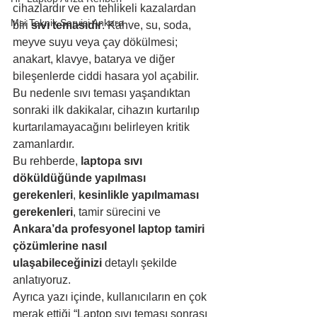
cihazlardır ve en tehlikeli kazalardan 
Msi Teknik Servisi Ankara
biri 
sıvı temasıdır
. Kahve, su, soda, 
meyve suyu veya çay dökülmesi; 
anakart, klavye, batarya ve diğer 
bileşenlerde ciddi hasara yol açabilir. 
Bu nedenle sıvı teması yaşandıktan 
sonraki ilk dakikalar, cihazın kurtarılıp 
kurtarılamayacağını belirleyen kritik 
zamanlardır.
Bu rehberde, 
laptopa sıvı 
döküldüğünde yapılması 
gerekenleri
, 
kesinlikle yapılmaması 
gerekenleri
, tamir sürecini ve 
Ankara’da profesyonel laptop tamiri 
çözümlerine nasıl 
ulaşabileceğinizi
 detaylı şekilde 
anlatıyoruz.
Ayrıca yazı içinde, kullanıcıların en çok 
merak ettiği “Laptop sıvı teması sonrası 