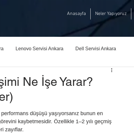
Anasayfa
Neler Yapıyoruz
ra
Lenovo Servisi Ankara
Dell Servisi Ankara
hberi
Msi Teknik Servisi Ankara
imi Ne İşe Yarar?
er)
a da performans düşüşü yaşıyorsanız bunun en 
revini kaybetmesidir. Özellikle 1–2 yılı geçmiş 
i zayıflar.