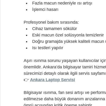
Fazla macun nedeniyle ısı artışı
İşlemci hasarı
Profesyonel bakım sırasında:
Cihaz tamamen sökülür
Eski macun özel solüsyonla temizlenir
Doğru gramajda yüksek kaliteli macun 
Isı testleri yapılır
Aşırı ısınma sorunu yaşayan kullanıcılar iç
önemlidir. Ankara’da bilgisayar tamiri hizme
sürecimizi detaylı olarak ilgili servis sayfam
👉 
Ankara Laptop Servisi
Bilgisayar ısınma, fan sesi artışı ve perfo
edilmezse daha büyük donanım arızalarına y
ömrü açısından kritik öneme sahiptir.