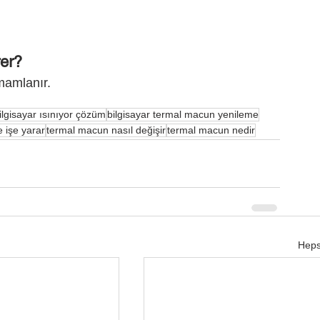
rer?
mamlanır.
ilgisayar ısınıyor çözüm
bilgisayar termal macun yenileme
 işe yarar
termal macun nasıl değişir
termal macun nedir
Heps