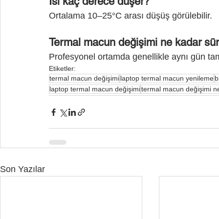
Isı kaç derece düşer?
Ortalama 10–25°C arası düşüş görülebilir.
Termal macun değişimi ne kadar sü
Profesyonel ortamda genellikle aynı gün ta
Etiketler:
termal macun değişimi
laptop termal macun yenileme
b
laptop termal macun değişimi
termal macun değişimi ne
Son Yazılar