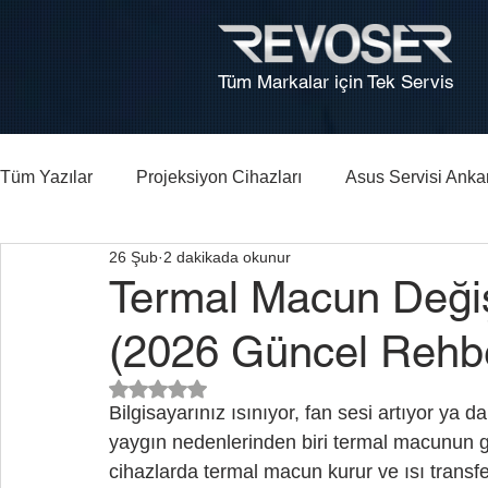
Tüm Markalar için Tek Servis
Tüm Yazılar
Projeksiyon Cihazları
Asus Servisi Anka
26 Şub
2 dakikada okunur
Bilgisayar, Laptop Tamiri Ankara
HP Laptop Arıza Re
Termal Macun Değiş
(2026 Güncel Rehb
5 üzerinden NaN yıldız
Bilgisayarınız ısınıyor, fan sesi artıyor y
yaygın nedenlerinden biri termal macunun gö
cihazlarda termal macun kurur ve ısı transfer