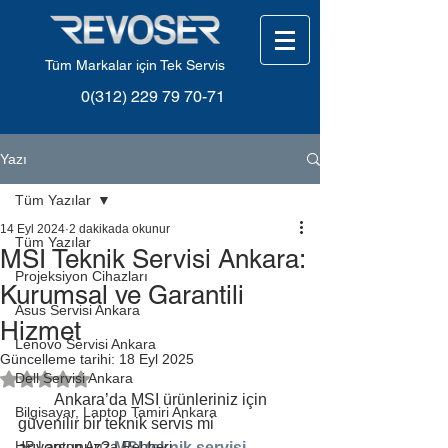
Tüm Markalar için Tek Servis
0(312) 229 79 70-71
Yazı
Tüm Yazılar
14 Eyl 2024
2 dakikada okunur
Tüm Yazılar
MSI Teknik Servisi Ankara:
Projeksiyon Cihazları
Kurumsal ve Garantili
Asus Servisi Ankara
Hizmet
Lenovo Servisi Ankara
Güncelleme tarihi:
18 Eyl 2025
5 üzerinden NaN yıldız
Dell Servisi Ankara
         Ankara’da MSI ürünleriniz için 
Bilgisayar, Laptop Tamiri Ankara
güvenilir bir teknik servis mi 
HP Laptop Arıza Rehberi
arıyorsunuz? 
MSI teknik servisi 