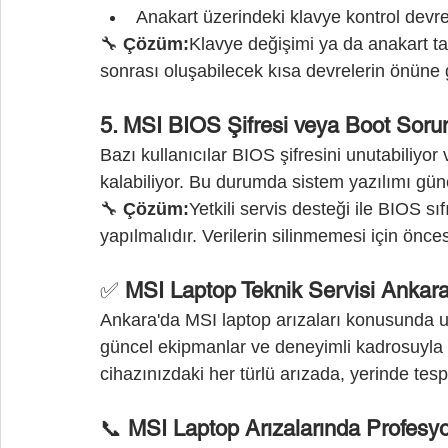
Anakart üzerindeki klavye kontrol devres
🔧 
Çözüm:
Klavye değişimi ya da anakart ta
sonrası oluşabilecek kısa devrelerin önüne 
5. MSI BIOS Şifresi veya Boot Sorun
Bazı kullanıcılar BIOS şifresini unutabiliyor
kalabiliyor. Bu durumda sistem yazılımı gün
🔧 
Çözüm:
Yetkili servis desteği ile BIOS sı
yapılmalıdır. Verilerin silinmemesi için önce
✅ 
MSI Laptop Teknik Servisi Ankara
Ankara'da MSI laptop arızaları konusunda uzm
güncel ekipmanlar ve deneyimli kadrosuyla
cihazınızdaki her türlü arızada, yerinde tesp
📞
 MSI Laptop Arızalarında Profesyo