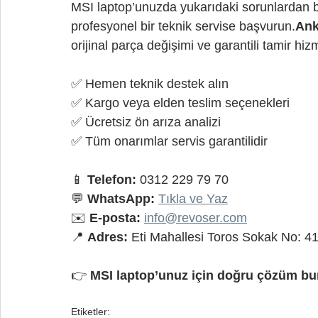
MSI laptop’unuzda yukarıdaki sorunlardan bi
profesyonel bir teknik servise başvurun.
Ank
orijinal parça değişimi ve garantili tamir hi
✅ Hemen teknik destek alın
✅ Kargo veya elden teslim seçenekleri
✅ Ücretsiz ön arıza analizi
✅ Tüm onarımlar servis garantilidir
📱 
Telefon:
 0312 229 79 70
💬 
WhatsApp:
Tıkla ve Yaz
✉️ 
E-posta:
info@revoser.com
📍 
Adres:
 Eti Mahallesi Toros Sokak No: 
👉 
MSI laptop’unuz için doğru çözüm bu
Etiketler: