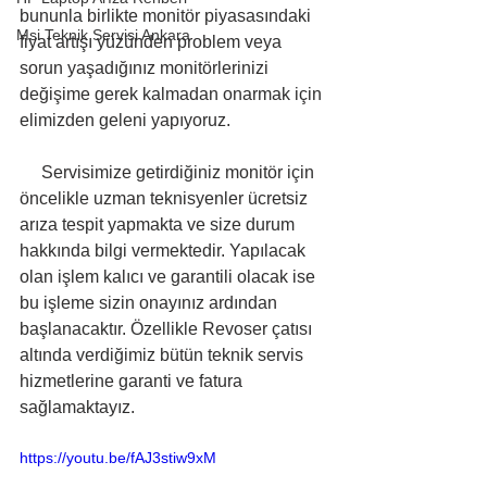
bununla birlikte monitör piyasasındaki 
Msi Teknik Servisi Ankara
fiyat artışı yüzünden problem veya 
sorun yaşadığınız monitörlerinizi 
değişime gerek kalmadan onarmak için 
elimizden geleni yapıyoruz. 
     Servisimize getirdiğiniz monitör için 
öncelikle uzman teknisyenler ücretsiz 
arıza tespit yapmakta ve size durum 
hakkında bilgi vermektedir. Yapılacak 
olan işlem kalıcı ve garantili olacak ise 
bu işleme sizin onayınız ardından 
başlanacaktır. Özellikle Revoser çatısı 
altında verdiğimiz bütün teknik servis 
hizmetlerine garanti ve fatura 
sağlamaktayız.
https://youtu.be/fAJ3stiw9xM