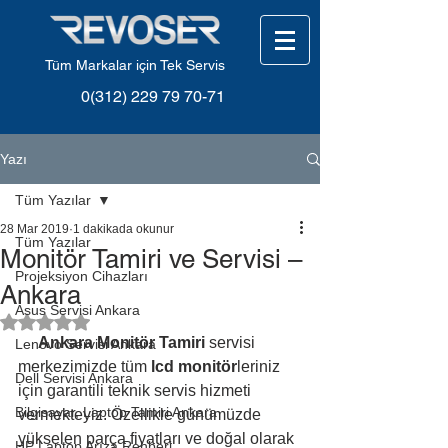
Tüm Markalar için Tek Servis
0(312) 229 79 70-71
Yazı
Tüm Yazılar
28 Mar 2019
1 dakikada okunur
Tüm Yazılar
Monitör Tamiri ve Servisi –
Projeksiyon Cihazları
Ankara
Asus Servisi Ankara
5 üzerinden NaN yıldız
Ankara Monitör Tamiri
 servisi 
Lenovo Servisi Ankara
merkezimizde tüm 
lcd monitör
leriniz 
Dell Servisi Ankara
için garantili teknik servis hizmeti 
Bilgisayar, Laptop Tamiri Ankara
vermekteyiz. Özellikle günümüzde 
yükselen parça fiyatları ve doğal olarak 
HP Laptop Arıza Rehberi