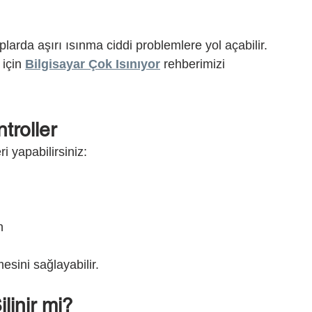
arda aşırı ısınma ciddi problemlere yol açabilir.
için 
Bilgisayar Çok Isınıyor
 rehberimizi 
troller
i yapabilirsiniz:
n
sini sağlayabilir.
linir mi?