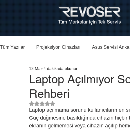
Tüm Markalar için Tek Servis
Tüm Yazılar
Projeksiyon Cihazları
Asus Servisi Anka
13 Mar
4 dakikada okunur
Bilgisayar, Laptop Tamiri Ankara
HP Laptop Arıza Re
Laptop Açılmıyor S
Rehberi
5 üzerinden NaN yıldız
Laptop açılmama sorunu kullanıcıların en sık 
Güç düğmesine basıldığında cihazın hiçbir
ekranın gelmemesi veya cihazın açılıp hemen 