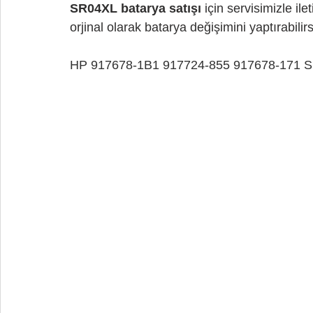
SR04XL batarya satışı
 için servisimizle ile
orjinal olarak batarya değişimini yaptırabilirs
HP 917678-1B1 917724-855 917678-171 SR0