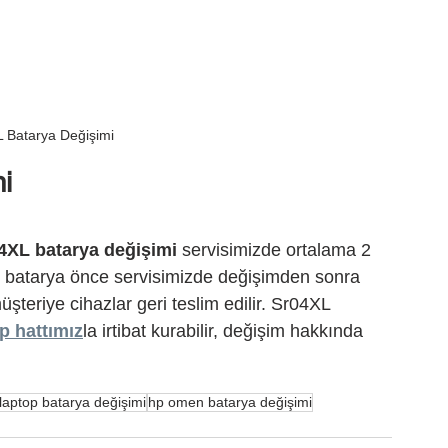
 Batarya Değişimi
i
XL batarya değişimi
 servisimizde ortalama 2 
len batarya önce servisimizde değişimden sonra 
üşteriye cihazlar geri teslim edilir. Sr04XL 
p hattımız
la irtibat kurabilir, değişim hakkında 
aptop batarya değişimi
hp omen batarya değişimi