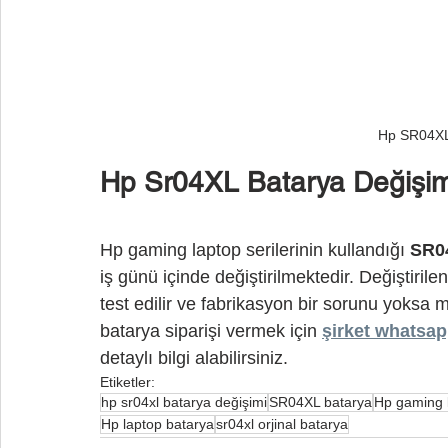
Hp SR04XL
Hp Sr04XL Batarya Değişim
Hp gaming laptop serilerinin kullandığı 
SR04
iş günü içinde değiştirilmektedir. Değiştiri
test edilir ve fabrikasyon bir sorunu yoksa m
batarya siparişi vermek için 
şirket whatsap
detaylı bilgi alabilirsiniz.
Etiketler:
hp sr04xl batarya değişimi
SR04XL batarya
Hp gaming l
Hp laptop batarya
sr04xl orjinal batarya