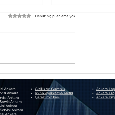
5 üzerinden 0 yıldız
Henüz hiç puanlama yok
 Çalışmıyor –
Laptop Prizde Ama Şarj
unları ve
Olmuyor – Adaptör, Batary
ve Şarj Soketi Rehberi
isi Ankara
Gizlilik ve Güvenlik
Ankara Lap
rvisi Ankara
KVKK Aydınlatma Metni
Ankara Proj
Çerez Politikası
Ankara Bilg
rvisi Ankara
ServisiAnkara
visi Ankara
Servisi Ankara
isi Ankara