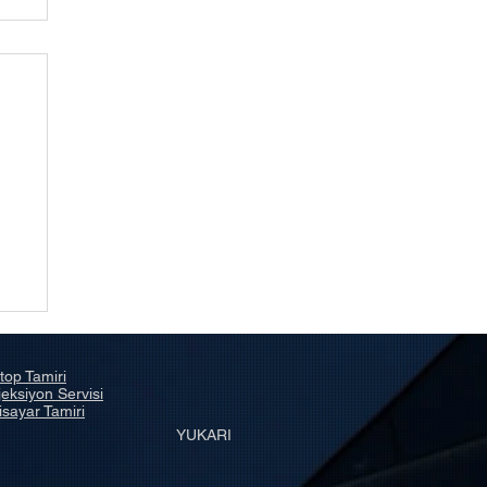
a
top Tamiri
eksiyon Servisi
isayar Tamiri
YUKARI