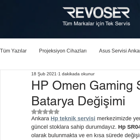
Tüm Markalar için Tek Servis
Tüm Yazılar
Projeksiyon Cihazları
Asus Servisi Anka
18 Şub 2021
1 dakikada okunur
Bilgisayar, Laptop Tamiri Ankara
HP Laptop Arıza Re
HP Omen Gaming S
Batarya Değişimi
5 üzerinden NaN yıldız
Ankara 
Hp teknik servisi
 merkezimizde yen
güncel stoklara sahip durumdayız. 
Hp SR04
olarak bulunmakta ve en kısa sürede değişim