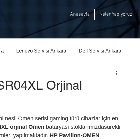
Anasayfa
Neler Yapıyoruz
ra
Lenovo Servisi Ankara
Dell Servisi Ankara
hberi
Msi Teknik Servisi Ankara
R04XL Orjinal
i nesil Omen serisi gaming türü cihazlar için en 
XL orjinal Omen
 bataryası stoklarımızdasürekli 
leri yapılmaktadır. 
HP Pavilion-OMEN 