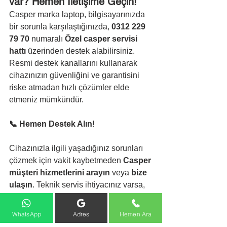
var? Hemen İletişime Geçin!
Casper marka laptop, bilgisayarınızda 
bir sorunla karşılaştığınızda, 
0312 229 
79 70
 numaralı 
Özel casper servisi 
hattı
 üzerinden destek alabilirsiniz. 
Resmi destek kanallarını kullanarak 
cihazınızın güvenliğini ve garantisini 
riske atmadan hızlı çözümler elde 
etmeniz mümkündür.
📞 Hemen Destek Alın!
Cihazınızla ilgili yaşadığınız sorunları 
çözmek için vakit kaybetmeden 
Casper 
müşteri hizmetlerini arayın
 veya 
bize 
ulaşın
. Teknik servis ihtiyacınız varsa, 
uzman ekibimizle size bir telefon kadar 
yakınız!
WhatsApp
Adres
Hemen Ara