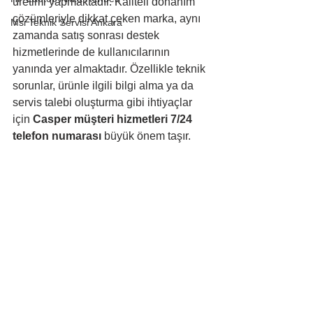
üretimi yapmaktadır. Kaliteli donanım 
çözümleriyle dikkat çeken marka, aynı 
Msi Teknik Servisi Ankara
zamanda satış sonrası destek 
hizmetlerinde de kullanıcılarının 
yanında yer almaktadır. Özellikle teknik 
sorunlar, ürünle ilgili bilgi alma ya da 
servis talebi oluşturma gibi ihtiyaçlar 
için 
Casper müşteri hizmetleri 7/24 
telefon numarası
 büyük önem taşır.