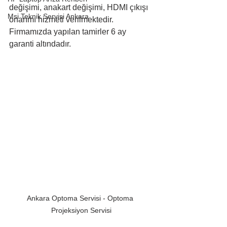
değişimi, anakart değişimi, HDMI çıkışı 
Msi Teknik Servisi Ankara
onarımı hizmeti verilmektedir. 
Firmamızda yapılan tamirler 6 ay 
garanti altındadır.
Ankara Optoma Servisi - Optoma 
Projeksiyon Servisi