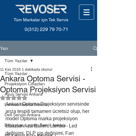
Tüm Markalar için Tek Servis
0(312) 229 79 70-71
Yazı
Tüm Yazılar
11 Kas 2018
1 dakikada okunur
Tüm Yazılar
Ankara Optoma Servisi -
Projeksiyon Cihazları
Optoma Projeksiyon Servisi
Asus Servisi Ankara
5 üzerinden NaN yıldız
Ankara Optoma Projeksiyon servisinde 
Lenovo Servisi Ankara
arıza tespiti tamamen ücretsiz olup, her 
Dell Servisi Ankara
model Optoma marka projeksiyon 
Bilgisayar, Laptop Tamiri Ankara
cihazlarınıza Bakım, Lamba - Led 
değişimi, DLP çip değişimi, Fan 
HP Laptop Arıza Rehberi