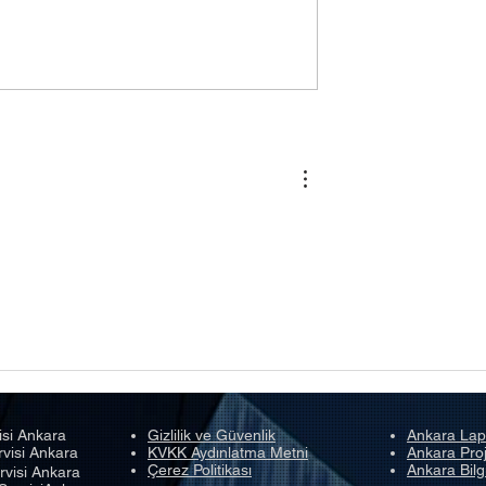
 Çalışmıyor –
Laptop Prizde Ama Şarj
unları ve
Olmuyor – Adaptör, Batary
ve Şarj Soketi Rehberi
isi Ankara
Gizlilik ve Güvenlik
Ankara Lap
rvisi Ankara
KVKK Aydınlatma Metni
Ankara Proj
Çerez Politikası
Ankara Bilg
rvisi Ankara