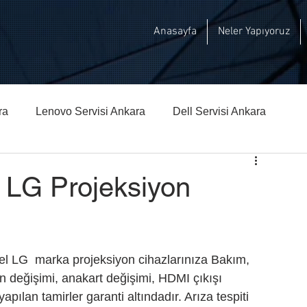
Anasayfa
Neler Yapıyoruz
ra
Lenovo Servisi Ankara
Dell Servisi Ankara
hberi
Msi Teknik Servisi Ankara
- LG Projeksiyon
l LG  marka projeksiyon cihazlarınıza Bakım, 
 değişimi, anakart değişimi, HDMI çıkışı 
pılan tamirler garanti altındadır. Arıza tespiti 