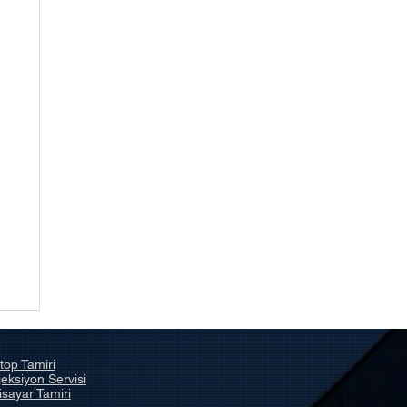
a
top Tamiri
eksiyon Servisi
isayar Tamiri