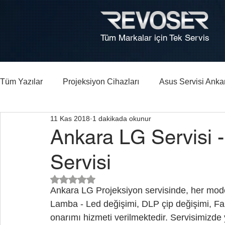
Tüm Markalar için Tek Servis
Tüm Yazılar
Projeksiyon Cihazları
Asus Servisi Anka
11 Kas 2018
1 dakikada okunur
Bilgisayar, Laptop Tamiri Ankara
HP Laptop Arıza Re
Ankara LG Servisi 
Servisi
5 üzerinden NaN yıldız
Ankara LG Projeksiyon servisinde, her mode
Lamba - Led değişimi, DLP çip değişimi, Fan
onarımı hizmeti verilmektedir. Servisimizde ya