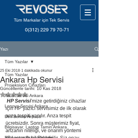
Tüm Markalar için Tek Servis
0(312) 229 79 70-71
Yazı
Tüm Yazılar
25 Eki 2018
1 dakikada okunur
Tüm Yazılar
Ankara Hp Servisi
Projeksiyon Cihazları
Güncelleme tarihi:
10 Kas 2018
5 üzerinden NaN yıldız
Asus Servisi Ankara
HP Servisi
'mize getirdiğiniz cihazlar 
Lenovo Servisi Ankara
için HP yazıcı servisimiz de ilk olarak 
arıza tespiti yapılır. Arıza tespit 
Dell Servisi Ankara
ücretsizdir. Sonra müşterimiz fiyat, 
Bilgisayar, Laptop Tamiri Ankara
arızanın niteliği, ve onarım yöntemi 
HP Laptop Arıza Rehberi
konusunda bilgilendirilir. Siz onay 