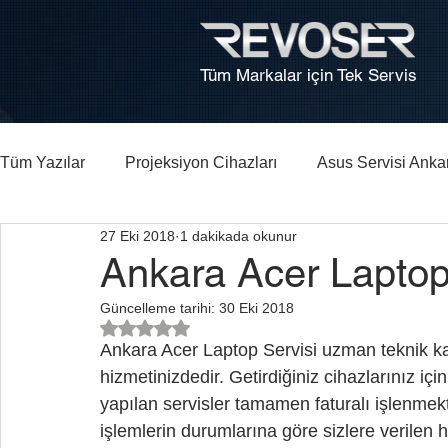
Tüm Markalar için Tek Servis
Tüm Yazılar
Projeksiyon Cihazları
Asus Servisi Anka
27 Eki 2018
1 dakikada okunur
Bilgisayar, Laptop Tamiri Ankara
HP Laptop Arıza Re
Ankara Acer Laptop
Güncelleme tarihi:
30 Eki 2018
5 üzerinden NaN yıldız
Ankara Acer Laptop Servisi uzman teknik ka
hizmetinizdedir. Getirdiğiniz cihazlarınız için
yapılan servisler tamamen faturalı işlenmekt
işlemlerin durumlarına göre sizlere verilen 