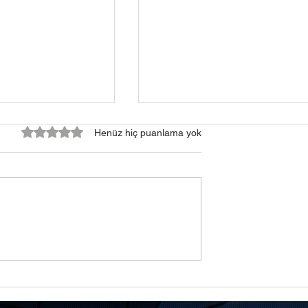
5 üzerinden 0 yıldız
Henüz hiç puanlama yok
çılmıyor –
Laptop Ekranı Var Ama
’lerde En Sık
Görüntü Yok – Harici Monitö
e Çözümler
Testi Rehberi