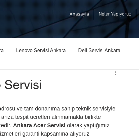
Anasayfa
Neler Yapıyoruz
ra
Lenovo Servisi Ankara
Dell Servisi Ankara
hberi
Msi Teknik Servisi Ankara
 Servisi
drosu ve tam donanıma sahip teknik servisiyle 
 arıza tespit ücretleri alınmamakla birlikte 
edir. 
Ankara Acer Servisi 
olarak yaptığımız 
hizmetleri garanti kapsamına alıyoruz