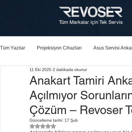
Tüm Markalar için Tek Servis
Tüm Yazılar
Projeksiyon Cihazları
Asus Servisi Anka
11 Eki 2025
2 dakikada okunur
Bilgisayar, Laptop Tamiri Ankara
HP Laptop Arıza Re
Anakart Tamiri Anka
Açılmıyor Sorunları
Çözüm – Revoser Te
Güncelleme tarihi:
17 Şub
5 üzerinden NaN yıldız