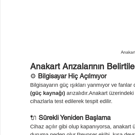
Anakart
Anakart Arızalarının Belirtile
⚙️ 
Bilgisayar Hiç Açılmıyor
Bilgisayarın güç ışıkları yanmıyor ve fanla
(güç kaynağı)
 arızalıdır.Anakart üzerindek
cihazlarla test edilerek tespit edilir.
🔌 
Sürekli Yeniden Başlama
Cihaz açılır gibi olup kapanıyorsa, anakart
duruma neden olur.Revoser ekibi, kısa devre