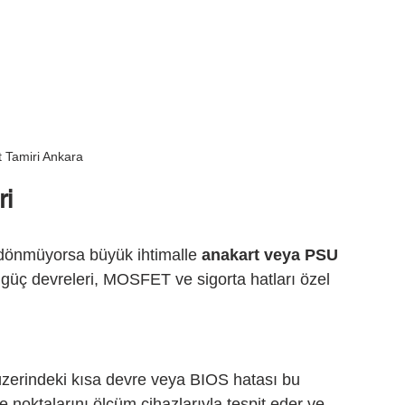
 Tamiri Ankara
ri
r dönmüyorsa büyük ihtimalle 
anakart veya PSU 
i güç devreleri, MOSFET ve sigorta hatları özel 
 üzerindeki kısa devre veya BIOS hatası bu 
 noktalarını ölçüm cihazlarıyla tespit eder ve 