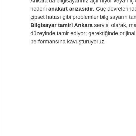
Ankara’da bilgisayarınız açılmıyor veya hi
nedeni 
anakart arızasıdır.
 Güç devrelerind
çipset hatası gibi problemler bilgisayarın
Bilgisayar tamiri Ankara
 servisi olarak, m
düzeyinde tamir ediyor; gerektiğinde orijinal
performansına kavuşturuyoruz.