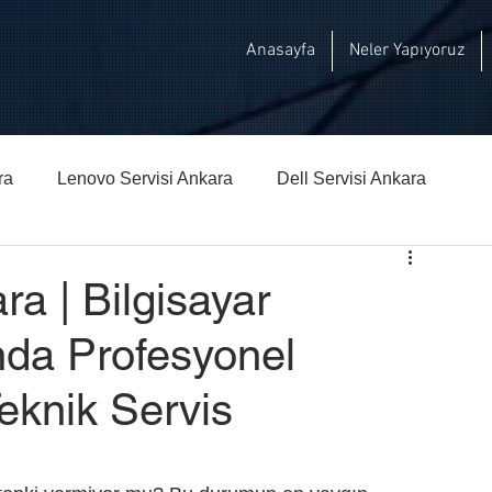
Anasayfa
Neler Yapıyoruz
ra
Lenovo Servisi Ankara
Dell Servisi Ankara
hberi
Msi Teknik Servisi Ankara
ra | Bilgisayar
nda Profesyonel
knik Servis