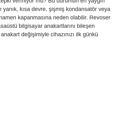
ç tepki vermiyor mu? Bu durumun en yaygın 
e yanık, kısa devre, şişmiş kondansatör veya 
 tamamen kapanmasına neden olabilir. Revoser 
asaüstü bilgisayar anakartlarını bileşen 
 anakart değişimiyle cihazınızı ilk günkü 