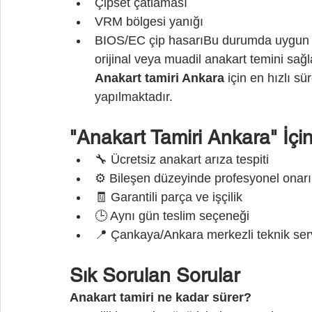
Çipset çatlaması
VRM bölgesi yanığı
BIOS/EC çip hasarıBu durumda uygun
orijinal veya muadil anakart temini sağla
Anakart tamiri Ankara
 için en hızlı s
yapılmaktadır.
"Anakart Tamiri Ankara" İçin
🔧 Ücretsiz anakart arıza tespiti
⚙️ Bileşen düzeyinde profesyonel onar
🧾 Garantili parça ve işçilik
🕒 Aynı gün teslim seçeneği
📍 Çankaya/Ankara merkezli teknik ser
Sık Sorulan Sorular
Anakart tamiri ne kadar sürer?