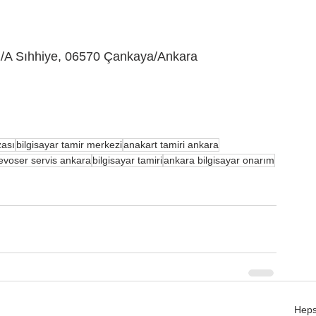
41/A Sıhhiye, 06570 Çankaya/Ankara
zası
bilgisayar tamir merkezi
anakart tamiri ankara
evoser servis ankara
bilgisayar tamiri
ankara bilgisayar onarım
Heps