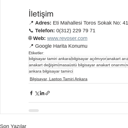
İletişim
📍 
Adres:
 Eti Mahallesi Toros Sokak No: 
📞 
Telefon:
 0(312) 229 79 71
🌐 
Web:
www.revoser.com
📍 Google Harita Konumu
Etiketler:
bilgisayar tamiri ankara
bilgisayar açılmıyor
anakart arı
anakart değişimi
masaüstü bilgisayar anakart onarımı
r
ankara bilgisayar tamirci
Bilgisayar, Laptop Tamiri Ankara
Son Yazılar