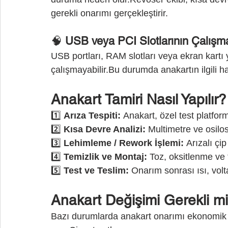
gerekli onarımı gerçekleştirir.
🧠 
USB veya PCI Slotlarının Çalış
USB portları, RAM slotları veya ekran kartı 
çalışmayabilir.Bu durumda anakartın ilgili ha
Anakart Tamiri Nasıl Yapılır?
1️⃣ 
Arıza Tespiti:
 Anakart, özel test platfor
2️⃣ 
Kısa Devre Analizi:
 Multimetre ve osilo
3️⃣ 
Lehimleme / Rework İşlemi:
 Arızalı çi
4️⃣ 
Temizlik ve Montaj:
 Toz, oksitlenme ve t
5️⃣ 
Test ve Teslim:
 Onarım sonrası ısı, voltaj
Anakart Değişimi Gerekli m
Bazı durumlarda anakart onarımı ekonomik 