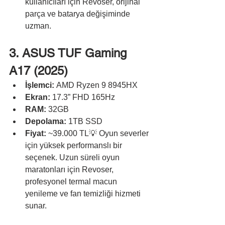
kullanıcıları için Revoser, orijinal 
parça ve batarya değişiminde 
uzman.
3. ASUS TUF Gaming 
A17 (2025)
İşlemci:
 AMD Ryzen 9 8945HX
Ekran:
 17.3” FHD 165Hz
RAM:
 32GB
Depolama:
 1TB SSD
Fiyat:
 ~39.000 TL💡 Oyun severler 
için yüksek performanslı bir 
seçenek. Uzun süreli oyun 
maratonları için Revoser, 
profesyonel termal macun 
yenileme ve fan temizliği hizmeti 
sunar.