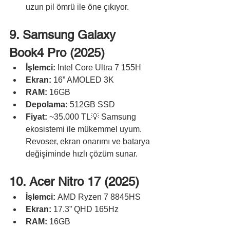
uzun pil ömrü ile öne çıkıyor.
9. Samsung Galaxy 
Book4 Pro (2025)
İşlemci:
 Intel Core Ultra 7 155H
Ekran:
 16” AMOLED 3K
RAM:
 16GB
Depolama:
 512GB SSD
Fiyat:
 ~35.000 TL💡 Samsung 
ekosistemi ile mükemmel uyum. 
Revoser, ekran onarımı ve batarya 
değişiminde hızlı çözüm sunar.
10. Acer Nitro 17 (2025)
İşlemci:
 AMD Ryzen 7 8845HS
Ekran:
 17.3” QHD 165Hz
RAM:
 16GB