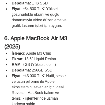
Depolama:
 1TB SSD
Fiyat:
 ~34.500 TL💡 Yüksek 
çözünürlüklü ekranı ve güçlü 
donanımıyla video düzenleme ve 
grafik tasarım işleri için uygun.
6. Apple MacBook Air M3 
(2025)
İşlemci:
 Apple M3 Chip
Ekran:
 13.6” Liquid Retina
RAM:
 8GB (Yükseltilebilir)
Depolama:
 256GB SSD
Fiyat:
 ~43.000 TL💡 Hafif, sessiz 
ve uzun pil ömrü ile Apple 
ekosistemini sevenler için ideal. 
Revoser, MacBook bakım ve 
temizlik işlemlerinde uzman 
kadroya sahip.