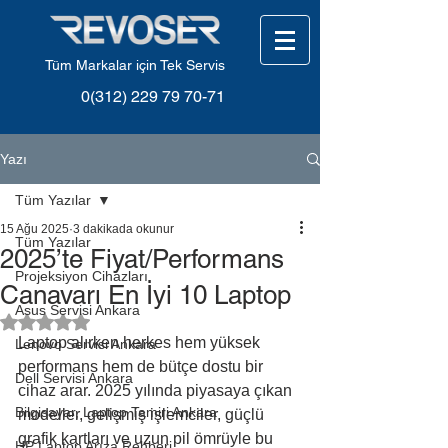
Tüm Markalar için Tek Servis
0(312) 229 79 70-71
Yazı
Tüm Yazılar
15 Ağu 2025
3 dakikada okunur
Tüm Yazılar
2025’te Fiyat/Performans
Projeksiyon Cihazları
Canavarı En İyi 10 Laptop
Asus Servisi Ankara
5 üzerinden NaN yıldız
Laptop alırken herkes hem yüksek 
Lenovo Servisi Ankara
performans hem de bütçe dostu bir 
Dell Servisi Ankara
cihaz arar. 2025 yılında piyasaya çıkan 
Bilgisayar, Laptop Tamiri Ankara
modeller, gelişmiş işlemciler, güçlü 
grafik kartları ve uzun pil ömrüyle bu 
HP Laptop Arıza Rehberi