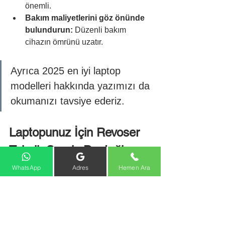
önemli.
Bakım maliyetlerini göz önünde 
bulundurun:
 Düzenli bakım 
cihazın ömrünü uzatır.
Ayrıca 2025 en iyi laptop 
modelleri hakkında yazımızı da 
okumanızı tavsiye ederiz. 
Laptopunuz İçin Revoser 
Teknik Servis Desteği
WhatsApp
Adres
Hemen Ara
Satın aldığınız laptop ne kadar kaliteli 
olursa olsun, düzenli bakım ve onarım 
cihazın performansını korur. 
Revoser 
Teknik Servis
 olarak Ankara ve 
Çankaya’da: