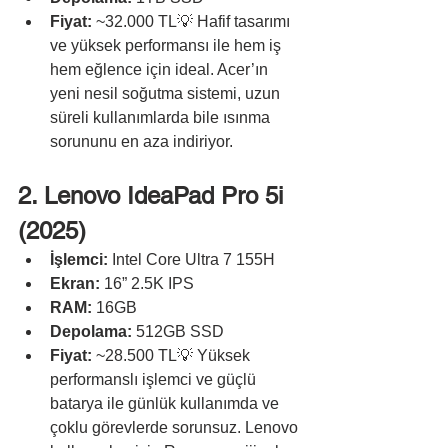
Fiyat:
 ~32.000 TL💡 Hafif tasarımı 
ve yüksek performansı ile hem iş 
hem eğlence için ideal. Acer’ın 
yeni nesil soğutma sistemi, uzun 
süreli kullanımlarda bile ısınma 
sorununu en aza indiriyor.
2. Lenovo IdeaPad Pro 5i 
(2025)
İşlemci:
 Intel Core Ultra 7 155H
Ekran:
 16” 2.5K IPS
RAM:
 16GB
Depolama:
 512GB SSD
Fiyat:
 ~28.500 TL💡 Yüksek 
performanslı işlemci ve güçlü 
batarya ile günlük kullanımda ve 
çoklu görevlerde sorunsuz. Lenovo 