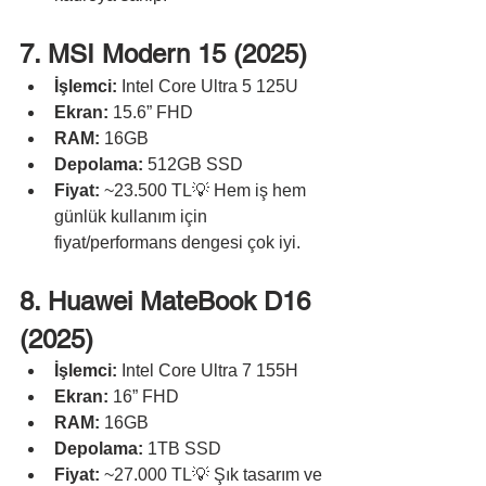
7. MSI Modern 15 (2025)
İşlemci:
 Intel Core Ultra 5 125U
Ekran:
 15.6” FHD
RAM:
 16GB
Depolama:
 512GB SSD
Fiyat:
 ~23.500 TL💡 Hem iş hem 
günlük kullanım için 
fiyat/performans dengesi çok iyi.
8. Huawei MateBook D16 
(2025)
İşlemci:
 Intel Core Ultra 7 155H
Ekran:
 16” FHD
RAM:
 16GB
Depolama:
 1TB SSD
Fiyat:
 ~27.000 TL💡 Şık tasarım ve 