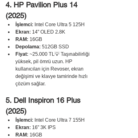
4. HP Pavilion Plus 14 
(2025)
İşlemci:
 Intel Core Ultra 5 125H
Ekran:
 14” OLED 2.8K
RAM:
 16GB
Depolama:
 512GB SSD
Fiyat:
 ~25.000 TL💡 Taşınabilirliği 
yüksek, pil ömrü uzun. HP 
kullanıcıları için Revoser, ekran 
değişimi ve klavye tamirinde hızlı 
çözüm sağlar.
5. Dell Inspiron 16 Plus 
(2025)
İşlemci:
 Intel Core Ultra 7 155H
Ekran:
 16” 3K IPS
RAM:
 16GB