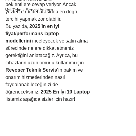
beklentilere cevap veriyor. Ancak 
Msi Teknik Servisi Ankara
yüzlerce model arasında en doğru 
tercihi yapmak zor olabilir.
Bu yazıda, 
2025’in en iyi 
fiyat/performans laptop 
modellerini
 inceleyecek ve satın alma 
sürecinde nelere dikkat etmeniz 
gerektiğini anlatacağız. Ayrıca, bu 
cihazların uzun ömürlü kullanımı için 
Revoser Teknik Servis
’in bakım ve 
onarım hizmetlerinden nasıl 
faydalanabileceğinizi de 
öğreneceksiniz. 
2025 En İyi 10 Laptop
listemiz aşağıda sizler için hazır!