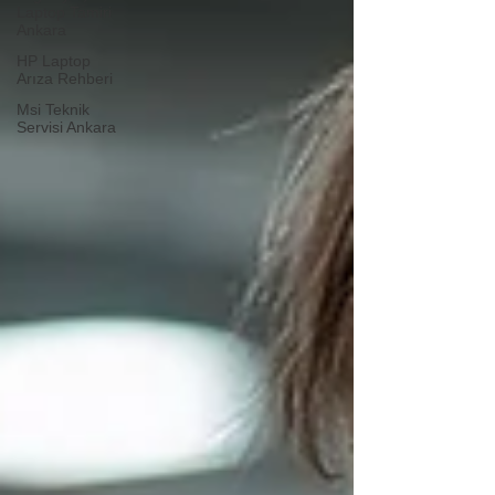
Laptop Tamiri
Ankara
HP Laptop
Arıza Rehberi
Msi Teknik
Servisi Ankara