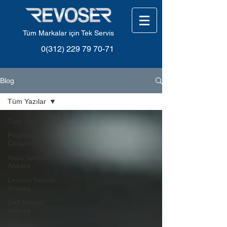
Tüm Markalar için Tek Servis
0(312) 229 79 70-71
Blog
Tüm Yazılar
Tüm Yazılar
Projeksiyon
Cihazları
Asus Servisi
Ankara
Lenovo Servisi
Ankara
Dell Servisi
Ankara
Bilgisayar,