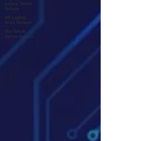
Laptop Tamiri
Ankara
HP Laptop
Arıza Rehberi
Msi Teknik
Servisi Ankara