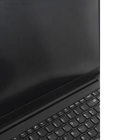
Laptop Tamiri
Ankara
HP Laptop
Arıza Rehberi
Msi Teknik
Servisi Ankara