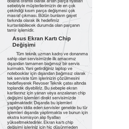
dolarla orantılı olarak artan parça fiyatları
sebebiyle müşterilerimizin de en çok
çekindiği kısım parça değişmesi çok
masraf çıkması. Bütün bunların gayet
farkında olarak ilk hedefimiz
kurtarılabilecek durumda olan parçanın
tamir işlemidir.
Asus Ekran Kartı Chip
Değişimi
Tüm teknik uzman kadro ve donanıma
sahip olan servisimizde ilk amacımız
dışarıdan tamamen bağımsız bir servis
kurmaktı. Yani getirdiğiniz laptop ve
notebooklar için dışarıdan bağımsız olarak
tek serviste tüm işlerinizin çözülmesini
hedefleyerek Revoser Teknik çatısı altında
toplandık diyebiliriz. Bu sebeple ekran
kartlarınız için yanan veya arızalanan chip
değişimi işlemleri direkt servisimizde
yapılmaktadır. Dışarıda bu işlemleri
yaptığını iddia eden servisler genelde bu tür
işlemleri dışarıda yaptırmakta ve bunun için
ekstra komisyon alıp fiyatları
yükseltmektedirler. Ekran kartı chip
değişimi işleriniz için hiç düşünmeden