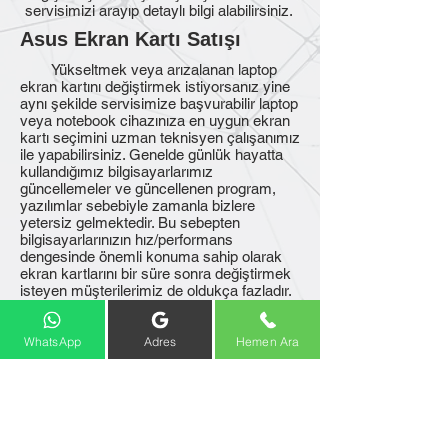
servisimizi arayıp detaylı bilgi alabilirsiniz.
Asus Ekran Kartı Satışı
Yükseltmek veya arızalanan laptop
ekran kartını değiştirmek istiyorsanız yine
aynı şekilde servisimize başvurabilir laptop
veya notebook cihazınıza en uygun ekran
kartı seçimini uzman teknisyen çalışanımız
ile yapabilirsiniz. Genelde günlük hayatta
kullandığımız bilgisayarlarımız
güncellemeler ve güncellenen program,
yazılımlar sebebiyle zamanla bizlere
yetersiz gelmektedir. Bu sebepten
bilgisayarlarınızın hız/performans
dengesinde önemli konuma sahip olarak
ekran kartlarını bir süre sonra değiştirmek
isteyen müşterilerimiz de oldukça fazladır.
Bilgisayarda nasıl bir ekran kartına
ihtiyacınız var, Ekran kartı çeşitlerinde
performans/fiyat dengesi nasıldır bu tür
WhatsApp
Adres
Hemen Ara
konular için de
asus servisi
merkezimizden destek alabilirsiniz.