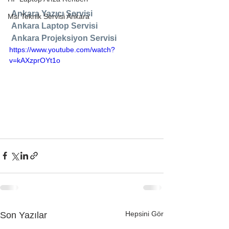
 Ankara Yazıcı Servisi
Msi Teknik Servisi Ankara
 Ankara Laptop Servisi
Ankara Projeksiyon Servisi 
https://www.youtube.com/watch?
v=kAXzprOYt1o
Hepsini Gör
Son Yazılar