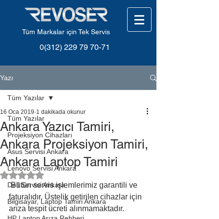
Tüm Markalar için Tek Servis
0(312) 229 79 70-71
Yazı
Tüm Yazılar
16 Oca 2019
1 dakikada okunur
Tüm Yazılar
Ankara Yazıcı Tamiri,
Projeksiyon Cihazları
Ankara Projeksiyon Tamiri,
Asus Servisi Ankara
Ankara Laptop Tamiri
Lenovo Servisi Ankara
5 üzerinden NaN yıldız
Dell Servisi Ankara
 Bütün servis işlemlerimiz garantili ve 
faturalıdır. Üstelik getirilen cihazlar için 
Bilgisayar, Laptop Tamiri Ankara
arıza tespit ücreti alınmamaktadır. 
HP Laptop Arıza Rehberi