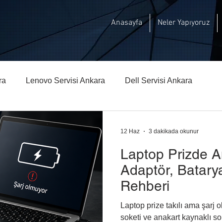
Anasayfa
Neler Yapıyoruz
ra
Lenovo Servisi Ankara
Dell Servisi Ankara
hberi
Msi Teknik Servisi Ankara
12 Haz
3 dakikada okunur
Laptop Prizde A
Adaptör, Batarya
Rehberi
Laptop prize takılı ama şarj 
soketi ve anakart kaynaklı so