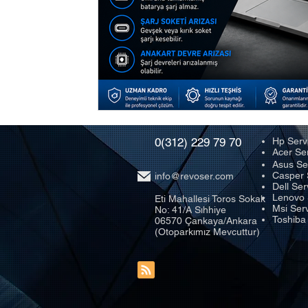
0(312) 229 79 70
Hp Serv
Acer Se
Asus Se
Casper 
info@revoser.com
Dell Ser
Lenovo 
Eti Mahallesi Toros Sokak
Msi Serv
No: 41/A Sıhhiye
Toshiba
06570 Çankaya/Ankara
(Otoparkımız Mevcuttur)