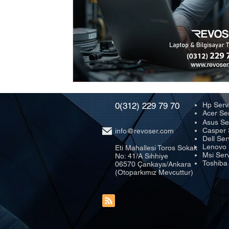
0(312) 229 79 70
Hp Serv
Acer Se
Asus Se
Casper 
info@revoser.com
Dell Ser
Lenovo 
Eti Mahallesi Toros Sokak
Msi Serv
No: 41/A Sıhhiye
Toshiba
06570 Çankaya/Ankara
(Otoparkımız Mevcuttur)