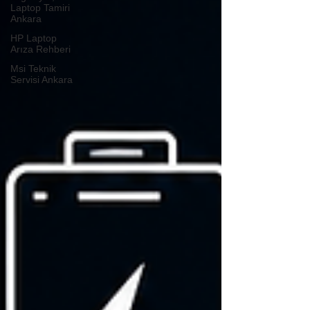
Laptop Tamiri
Ankara
HP Laptop
Arıza Rehberi
Msi Teknik
Servisi Ankara